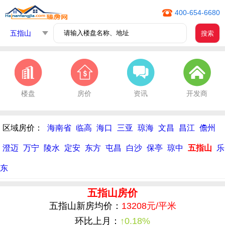
400-654-6680
五指山
搜索
楼盘
房价
资讯
开发商
区域房价：
海南省
临高
海口
三亚
琼海
文昌
昌江
儋州
澄迈
万宁
陵水
定安
东方
屯昌
白沙
保亭
琼中
五指山
乐
东
五指山房价
五指山新房均价：
13208元/平米
环比上月：
↑0.18%